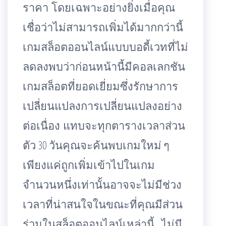
ราคา โดยเฉพาะอย่างยิ่งเมื่อคุณ
เชื่อว่าไม่สามารถเพิ่มได้มากกว่านี้
เกมสล็อตออนไลน์แบบบอดี้เวทที่ไม่
ลดลงพบว่าก่อนหน้านี้มีคอลเลกชัน
เกมสล็อตที่ยอดเยี่ยมซึ่งรักษาการ
เปลี่ยนแปลงการเปลี่ยนแปลงอย่าง
ต่อเนื่อง แทบจะทุกตารางเวลาส่วน
ตัว 30 วันคุณจะค้นพบเกมใหม่ ๆ
เพียงแค่ถูกเพิ่มเข้าไปในเกม
จำนวนหนึ่งเท่านั้นอาจจะไม่มีช่วง
เวลาที่น่าสนใจในขณะที่คุณมีส่วน
ร่วมในสล็อตออนไลน์เหล่านี้ ไม่มี