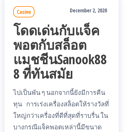
December 2, 2020
Casino
โดดเด่นกับแจ็ค
พอตกับสล็อต
แมชชีนSanook88
8 ที่ทันสมัย
ไปเป็นพัน ๆ นอกจากนี้ยังมีการคืน
ทุน การเร่งเครื่องสล็อตให้รางวัลที่
ใหญ่กว่าเครื่องที่ดีที่สุดที่ราบรื่น ใน
บางกรณีแจ็คพอตเหล่านี้มีขนาด