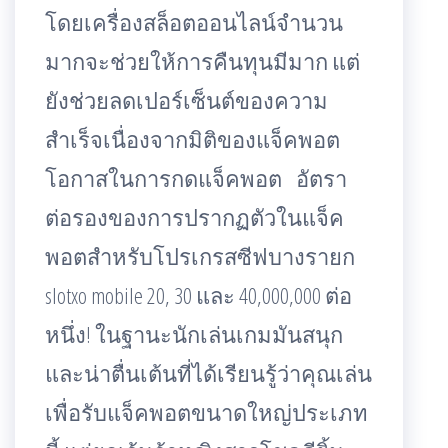
โดยเครื่องสล็อตออนไลน์จำนวน
มากจะช่วยให้การคืนทุนมีมาก แต่
ยังช่วยลดเปอร์เซ็นต์ของความ
สำเร็จเนื่องจากมิติของแจ็คพอต
โอกาสในการกดแจ็คพอต อัตรา
ต่อรองของการปรากฏตัวในแจ็ค
พอตสำหรับโปรเกรสซีฟบางรายก
slotxo mobile 20, 30 และ 40,000,000 ต่อ
หนึ่ง! ในฐานะนักเล่นเกมมันสนุก
และน่าตื่นเต้นที่ได้เรียนรู้ว่าคุณเล่น
เพื่อรับแจ็คพอตขนาดใหญ่ประเภท