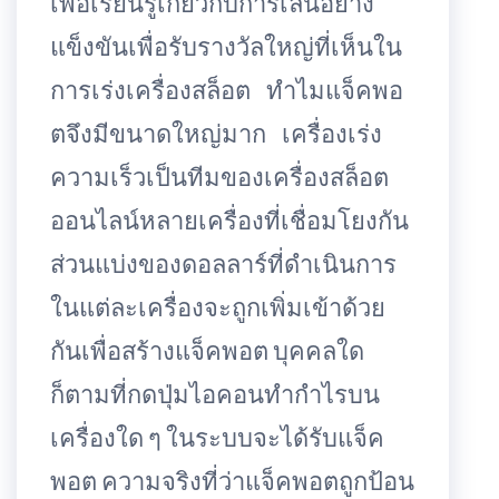
เพื่อเรียนรู้เกี่ยวกับการเล่นอย่าง
แข็งขันเพื่อรับรางวัลใหญ่ที่เห็นใน
การเร่งเครื่องสล็อต ทำไมแจ็คพอ
ตจึงมีขนาดใหญ่มาก เครื่องเร่ง
ความเร็วเป็นทีมของเครื่องสล็อต
ออนไลน์หลายเครื่องที่เชื่อมโยงกัน
ส่วนแบ่งของดอลลาร์ที่ดำเนินการ
ในแต่ละเครื่องจะถูกเพิ่มเข้าด้วย
กันเพื่อสร้างแจ็คพอต บุคคลใด
ก็ตามที่กดปุ่มไอคอนทำกำไรบน
เครื่องใด ๆ ในระบบจะได้รับแจ็ค
พอต ความจริงที่ว่าแจ็คพอตถูกป้อน