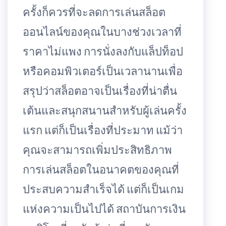
ครั้งก็ควรที่จะลดการเล่นสล็อต
ออนไลน์ของคุณในบางช่วงเวลาที่
ราคาไม่แพง การนั่งลงกับแล็ปท็อป
หรือคอมพิวเตอร์เป็นเวลานานเพื่อ
สรุปว่าสล็อตอาจเป็นเรื่องที่น่าตื่น
เต้นและสนุกสนานสำหรับผู้เล่นครั้ง
แรก แต่ก็เป็นเรื่องที่ประมาท แม้ว่า
คุณจะสามารถเพิ่มประสิทธิภาพ
การเล่นสล็อตในอนาคตของคุณที่
ประสบความสำเร็จได้ แต่ก็เป็นเกม
แห่งความเป็นไปได้ สถาบันการเงิน