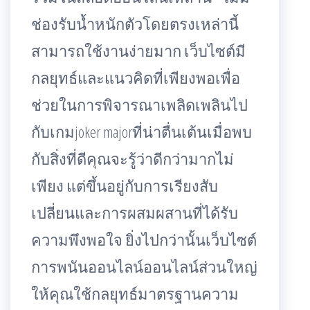
ช่องรับน้ำหนักตัวโดยตรงเหล่านี้
สามารถใช้งานง่ายมาก เว็บไซต์มี
กลยุทธ์และแนวคิดที่เพียงพอเพื่อ
ช่วยในการพิจารณาเพลิดเพลินไป
กับเกมjoker majorที่น่าตื่นเต้นเมื่อพบ
กับสิ่งที่ดีคุณจะรู้ว่าดีกว่ามากไม่
เพียง แต่ขึ้นอยู่กับการเรียงสับ
เปลี่ยนและการผสมผสานที่ได้รับ
ความพึงพอใจ ยิ่งไปกว่านั้นเว็บไซต์
การพนันออนไลน์ออนไลน์ส่วนใหญ่
ให้คุณใช้กลยุทธ์มาตรฐานความ