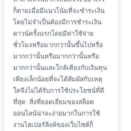
ก็ตามเมื่อมีแนวโน้มที่จะชำระเงิน
โดยไม่จำเป็นต้องมีการชำระเงิน
ดาวน์ครั้งแรกโดยมีค่าใช้จ่าย
ชั่วโมงหรือมากกว่านั้นขึ้นไปหรือ
มากกว่านั้นหรือมากกว่านั้นหรือ
มากกว่านั้นและใกล้เคียงกับเงินทุน
เพียงเล็กน้อยที่จะได้สัมผัสกับเหตุ
ใดจึงไม่ได้รับการใช้ประโยชน์ที่ดี
ที่สุด สิ่งที่ยอดเยี่ยมของสล็อต
ออนไลน์น่าจะง่ายมากในการใช้
งานไฮเปอร์ลิงค์ของเว็บไซต์ก็