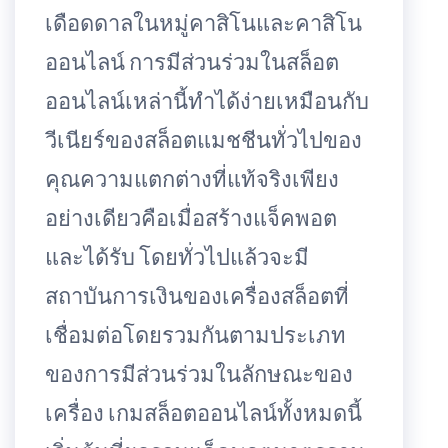
เดือดดาลในหมู่คาสิโนและคาสิโน
ออนไลน์ การมีส่วนร่วมในสล็อต
ออนไลน์เหล่านี้ทำได้ง่ายเหมือนกับ
วีเนียร์ของสล็อตแมชชีนทั่วไปของ
คุณความแตกต่างที่แท้จริงเพียง
อย่างเดียวคือเมื่อสร้างแจ็คพอต
และได้รับ โดยทั่วไปแล้วจะมี
สถาบันการเงินของเครื่องสล็อตที่
เชื่อมต่อโดยรวมกันตามประเภท
ของการมีส่วนร่วมในลักษณะของ
เครื่อง เกมสล็อตออนไลน์ทั้งหมดนี้