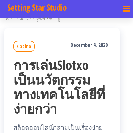
Setting Star Studio
Learn the tactics to play well & win big
December 4, 2020
Casino
การเล่นSlotxo
เป็นนวัตกรรม
ทางเทคโนโลยีที่
ง่ายกว่า
สล็อตออนไลน์กลายเป็นเรื่องง่าย