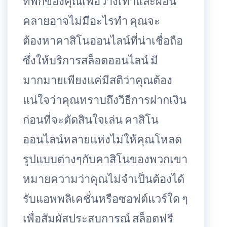
ที่พักของคุณเพื่อวางเท้าและผ่อน
คลายอาจไม่มีอะไรทำ คุณจะ
ต้องหาคาสิโนออนไลน์ที่น่าเชื่อถือ
ซึ่งให้บริการสล็อตออนไลน์ มี
มากมายเพียงแค่มีสติว่าคุณต้อง
แน่ใจว่าคุณทราบถึงวิธีการฝากเงิน
ก่อนที่จะตัดสินใจเล่น คาสิโน
ออนไลน์หลายแห่งไม่ให้คุณโหลด
รูปแบบต่างๆกับคาสิโนของพวกเขา
หมายความว่าคุณไม่จำเป็นต้องได้
รับแอพพลิเคชั่นหรือซอฟต์แวร์ใด ๆ
เพื่อสัมผัสประสบการณ์ สล็อตฟรี