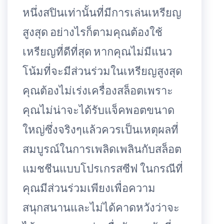
หนึ่งสปินเท่านั้นที่มีการเล่นเหรียญ
สูงสุด อย่างไรก็ตามคุณต้องใช้
เหรียญที่ดีที่สุด หากคุณไม่มีแนว
โน้มที่จะมีส่วนร่วมในเหรียญสูงสุด
คุณต้องไม่เร่งเครื่องสล็อตเพราะ
คุณไม่น่าจะได้รับแจ็คพอตขนาด
ใหญ่ซึ่งจริงๆแล้วควรเป็นเหตุผลที่
สมบูรณ์ในการเพลิดเพลินกับสล็อต
แมชชีนแบบโปรเกรสซีฟ ในกรณีที่
คุณมีส่วนร่วมเพียงเพื่อความ
สนุกสนานและไม่ได้คาดหวังว่าจะ