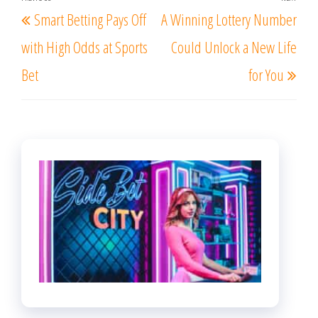
Post
Previous
Nex
Smart Betting Pays Off
A Winning Lottery Number
navigation
Post
Post
with High Odds at Sports
Could Unlock a New Life
Bet
for You