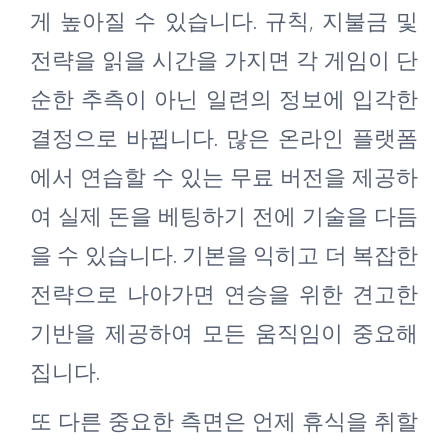
게 높아질 수 있습니다. 규칙, 지불금 및
전략을 읽을 시간을 가지면 각 게임이 단
순한 추측이 아닌 일련의 정보에 입각한
결정으로 바뀝니다. 많은 온라인 플랫폼
에서 연습할 수 있는 무료 버전을 제공하
여 실제 돈을 베팅하기 전에 기술을 다듬
을 수 있습니다. 기본을 익히고 더 복잡한
전략으로 나아가면 연승을 위한 견고한
기반을 제공하여 모든 움직임이 중요해
집니다.
또 다른 중요한 측면은 언제 휴식을 취할