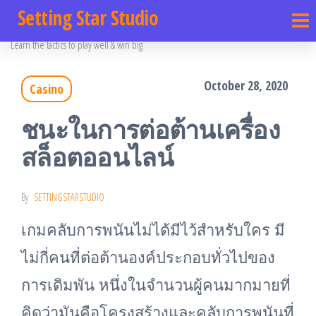
Setting Star Studio
Learn the tactics to play well & win big
October 28, 2020
Casino
ชนะในการต่อต้านเครื่อง
สล็อตออนไลน์
By
SETTINGSTARSTUDIO
เกมคลับการพนันไม่ได้มีไว้สำหรับใคร มี
ไม่กี่คนที่ต่อต้านองค์ประกอบทั่วไปของ
การเดิมพัน หนึ่งในจำนวนผู้คนมากมายที่
คิดว่ามันคือโครงสร้างและคลับการพนันที่