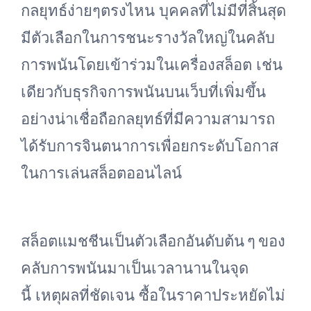
กลยุทธ์ง่ายๆตรงไหน บุคคลที่ไม่มีที่สิ้นสุด
มีตัวเลือกในการชนะรางวัลใหญ่ในคลับ
การพนันโดยเข้าร่วมในเครื่องสล็อต เช่น
เดียวกับธุรกิจการพนันบนเว็บที่เพิ่มขึ้น
อย่างน่าเชื่อถือกลยุทธ์ที่มีความสามารถ
ได้รับการจินตนาการเพื่อยกระดับโอกาส
ในการเล่นสล็อตออนไลน์
สล็อตแมชชีนเป็นตัวเลือกอันดับต้น ๆ ของ
คลับการพนันมาเป็นเวลานานในจุด
นี้ เหตุผลที่ชัดเจน ซื้อในราคาประหยัดไม่