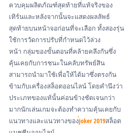
ควบคุมผลิตภัณฑ์สุดท้ายที่แท้จริงของ
เทิร์นและหลังจากนั้นจะแสดงผลลัพธ์
สุดท้ายบนหน้าจอก่อนที่จะเลือก ทั้งสองรุ่น
ใช้การวัดการปรับที่กำหนดไว้ล่วง
หน้า กลุ่มของขั้นตอนที่คล้ายคลึงกันซึ่ง
คุ้นเคยกับการชนะในคลับทรัพย์สิน
สามารถนำมาใช้เพื่อให้ได้มาซึ่งตรงกัน
ข้ามกับเครื่องสล็อตออนไลน์ โดยคำนึงว่า
ประเภทของแท้นั้นค่อนข้างชัดเจนกว่า
มากนักเล่นเกมจะต้องทำความคุ้นเคยกับ
แนวทางและแนวทางของ
่joker 2019
สล็อต
แมชชีนออนไลน์