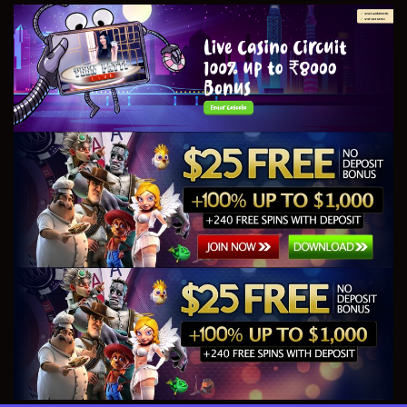
Skip
to
the
content