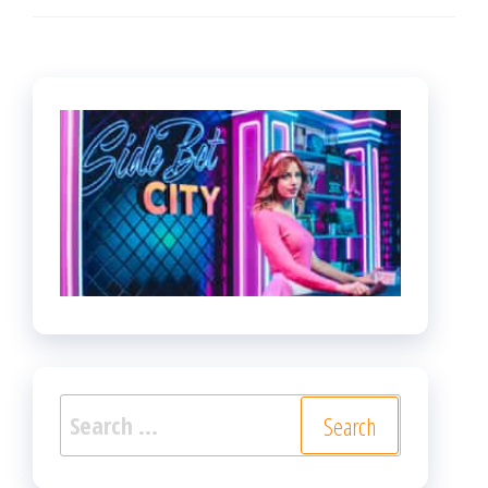
Search
for: