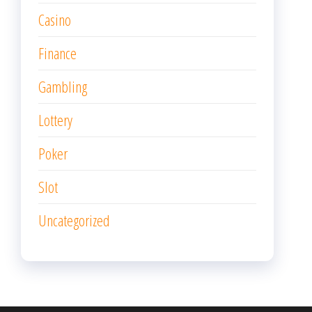
Casino
Finance
Gambling
Lottery
Poker
Slot
Uncategorized