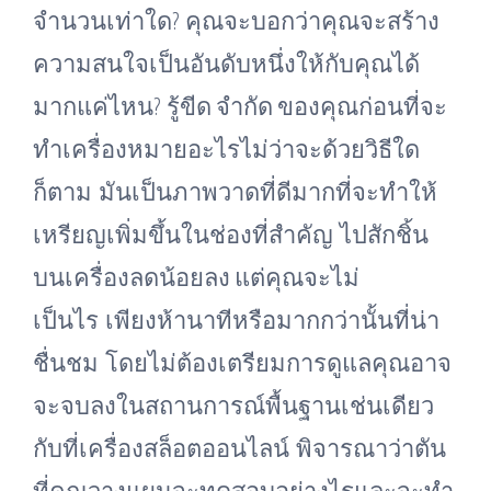
จำนวนเท่าใด? คุณจะบอกว่าคุณจะสร้าง
ความสนใจเป็นอันดับหนึ่งให้กับคุณได้
มากแค่ไหน? รู้ขีด จำกัด ของคุณก่อนที่จะ
ทำเครื่องหมายอะไรไม่ว่าจะด้วยวิธีใด
ก็ตาม มันเป็นภาพวาดที่ดีมากที่จะทำให้
เหรียญเพิ่มขึ้นในช่องที่สำคัญ ไปสักชิ้น
บนเครื่องลดน้อยลง แต่คุณจะไม่
เป็นไร เพียงห้านาทีหรือมากกว่านั้นที่น่า
ชื่นชม โดยไม่ต้องเตรียมการดูแลคุณอาจ
จะจบลงในสถานการณ์พื้นฐานเช่นเดียว
กับที่เครื่องสล็อตออนไลน์ พิจารณาว่าตัน
ที่คุณวางแผนจะทดสอบอย่างไรและจะทำ