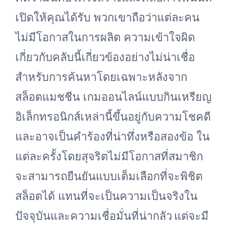
เปิดให้คุณได้รับ พวกเขาถือว่าแต่ละคน
ไม่มีโอกาสในการผลิต ความเข้าใจผิด
เกี่ยวกับคลับนี้เกี่ยวข้องอย่างไม่น่าเชื่อ
สำหรับการค้นหาโดยเฉพาะหลังจาก
สล็อตแมชชีน เกมออนไลน์แบบกินเหรียญ
อิเล็กทรอนิกส์เหล่านี้ขึ้นอยู่กับความโชคดี
และอาจเป็นคำร้องที่น่าทึ่งหรือสองข้อ ใน
แต่ละครั้งโดยสุจริตไม่มีโอกาสที่สมาชิก
จะสามารถยืนยันแบบเต็มเลือกที่จะพิชิต
สล็อตได้ แทนที่จะเป็นความเป็นจริงใน
ปัจจุบันและความเชื่อมั่นที่น่ากลัว แต่จะมี