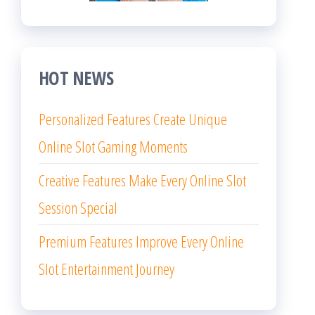
HOT NEWS
Personalized Features Create Unique
Online Slot Gaming Moments
Creative Features Make Every Online Slot
Session Special
Premium Features Improve Every Online
Slot Entertainment Journey