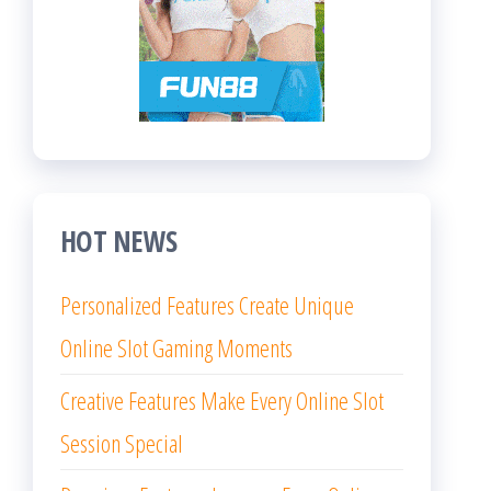
HOT NEWS
Personalized Features Create Unique
Online Slot Gaming Moments
Creative Features Make Every Online Slot
Session Special