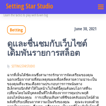
Setting Star Studio
Learn the tactics to play well & win big
June 30, 2021
Betting
ดูและชื่นชมกับเว็บไซต์
เดิมพันรายการสล็อต
By
SETTINGSTARSTUDIO
ฉากที่เห็นได้ชัดเจนซึ่งสามารถรักษาการจัดเตรียมของคุณ
นอกเหนือจากสายที่สมเหตุสมผลเพื่อคลี่คลายความน่าจะเป็น
ของคุณที่จะชนะคือสถานประกอบการการพนันทาง
อิเล็กทรอนิกส์ทำให้ในหน้าเว็บไซต์นี้คุณค้นพบโอกาสที่จะ
เปลี่ยนโดยไม่มีบุคคลอื่นที่ใกล้เคียงจากการคุมประพฤติ
ออนไลน์ของคุณ
การเปลี่ยนเส้นทางพีซีของคลับออนไลน์ด้วย
พลังที่ปรับเปลี่ยนจากความเป็นจริงของคุณ
คุณจะจบลงด้วย