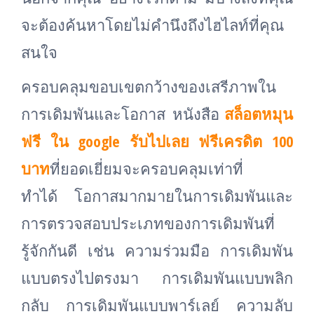
จะต้องค้นหาโดยไม่คำนึงถึงไฮไลท์ที่คุณ
สนใจ
ครอบคลุมขอบเขตกว้างของเสรีภาพใน
การเดิมพันและโอกาส หนังสือ
สล็อตหมุน
ฟรี ใน google รับไปเลย ฟรีเครดิต 100
บาท
ที่ยอดเยี่ยมจะครอบคลุมเท่าที่
ทำได้ โอกาสมากมายในการเดิมพันและ
การตรวจสอบประเภทของการเดิมพันที่
รู้จักกันดี เช่น ความร่วมมือ การเดิมพัน
แบบตรงไปตรงมา การเดิมพันแบบพลิก
กลับ การเดิมพันแบบพาร์เลย์ ความลับ