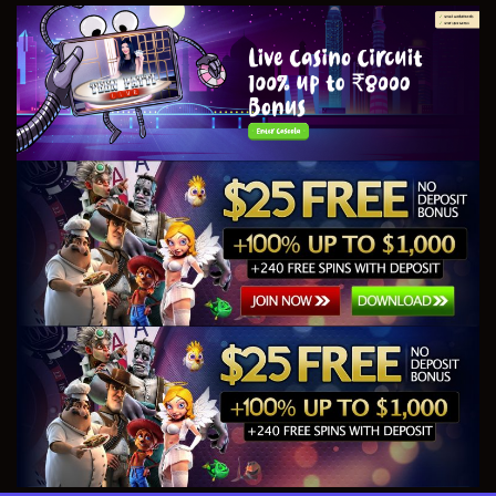
Skip
to
the
content