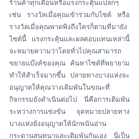
ร้านค้าทุกเดือนหรือแรงกระตุ้นแปลกๆ
เช่น รางวัลเมื่อคุณเข้าร่วมกับไซต์ หรือ
รางวัลเมื่อคุณพาดพิงถึงใครก็ตามที่มายัง
ไซต์นี้ แรงกระตุ้นและผลตอบแทนเหล่านี้
จะหมายความว่าโดยทั่วไปคุณสามารถ
ขยายแบ๊งค์ของคุณ ค้นหาไซต์ที่พยายาม
ทำให้สำเร็จมากขึ้น ปลายทางบางแห่งจะ
อนุญาตให้คุณวางเดิมพันในขณะที่
กิจกรรมยังดำเนินต่อไป นี่คือการเดิมพัน
ระหว่างการแข่งขัน จุดหมายปลายทาง
บางแห่งยังอนุญาตให้นักพนันอ่าน
กระดานสนทนาและเดิมพันกันเอง นี่เป็น