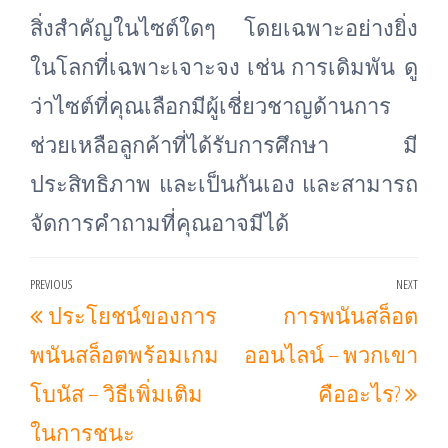
สิ่งสำคัญในไซต์ใดๆ โดยเฉพาะอย่างยิ่ง
ในโลกที่เฉพาะเจาะจง เช่น การเดิมพัน ดู
ว่าไซต์ที่คุณเลือกมีผู้เชี่ยวชาญด้านการ
ช่วยเหลือลูกค้าที่ได้รับการศึกษา มี
ประสิทธิภาพ และเป็นกันเอง และสามารถ
จัดการคำถามที่คุณอาจมีได้
Post
PREVIOUS
NEXT
Previous
Nex
ประโยชน์ของการ
การพนันสล็อต
navigation
Post
Post
พนันสล็อตพร้อมเกม
ออนไลน์ – พวกเขา
โบนัส – วิธีเพิ่มเติม
คืออะไร?
ในการชนะ