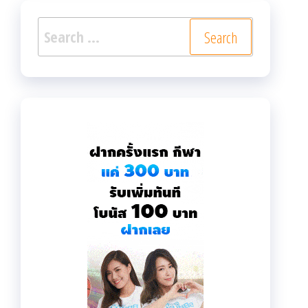
Search
for: