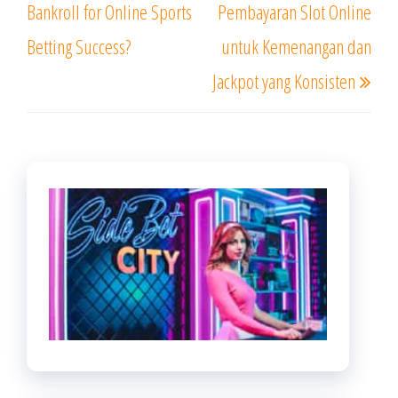
Bankroll for Online Sports
Pembayaran Slot Online
Betting Success?
untuk Kemenangan dan
Jackpot yang Konsisten