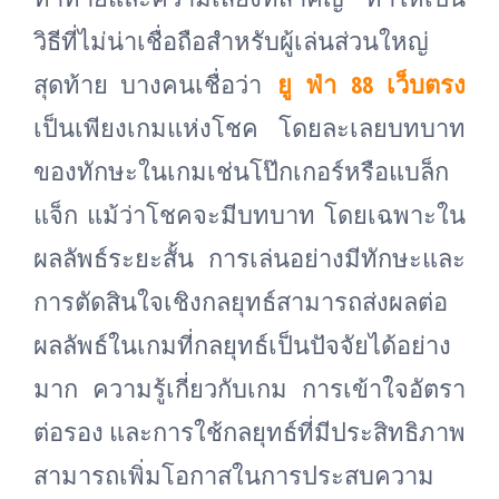
วิธีที่ไม่น่าเชื่อถือสำหรับผู้เล่นส่วนใหญ่
สุดท้าย บางคนเชื่อว่า
ยู ฟ่า 88 เว็บตรง
เป็นเพียงเกมแห่งโชค โดยละเลยบทบาท
ของทักษะในเกมเช่นโป๊กเกอร์หรือแบล็ก
แจ็ก แม้ว่าโชคจะมีบทบาท โดยเฉพาะใน
ผลลัพธ์ระยะสั้น การเล่นอย่างมีทักษะและ
การตัดสินใจเชิงกลยุทธ์สามารถส่งผลต่อ
ผลลัพธ์ในเกมที่กลยุทธ์เป็นปัจจัยได้อย่าง
มาก ความรู้เกี่ยวกับเกม การเข้าใจอัตรา
ต่อรอง และการใช้กลยุทธ์ที่มีประสิทธิภาพ
สามารถเพิ่มโอกาสในการประสบความ