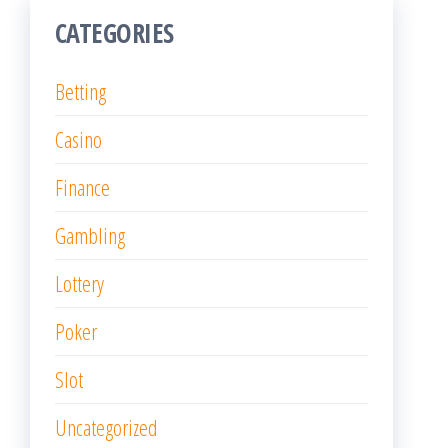
CATEGORIES
Betting
Casino
Finance
Gambling
Lottery
Poker
Slot
Uncategorized