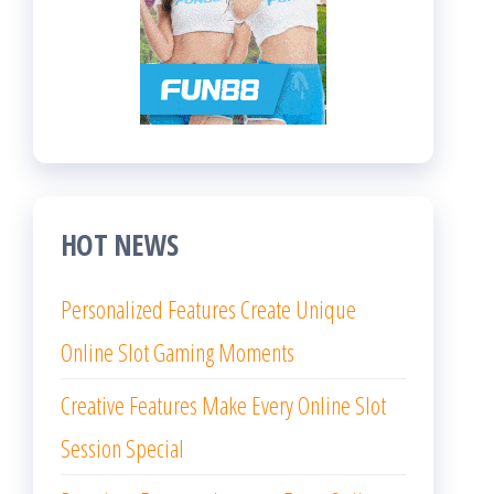
HOT NEWS
Personalized Features Create Unique
Online Slot Gaming Moments
Creative Features Make Every Online Slot
Session Special