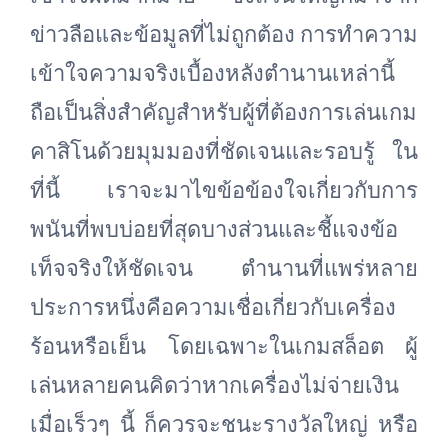
ข่าวลือและข้อมูลที่ไม่ถูกต้อง การทำความ
เข้าใจความจริงเบื้องหลังตำนานเหล่านี้
ถือเป็นสิ่งสำคัญสำหรับผู้ที่ต้องการเล่นเกม
คาสิโนด้วยมุมมองที่ชัดเจนและรอบรู้ ใน
ที่นี้ เราจะมาไขข้อข้องใจเกี่ยวกับการ
พนันที่พบบ่อยที่สุดบางส่วนและชี้แจงข้อ
เท็จจริงให้ชัดเจน ตำนานที่แพร่หลาย
ประการหนึ่งคือความเชื่อเกี่ยวกับเครื่อง
ร้อนหรือเย็น โดยเฉพาะในเกมสล็อต ผู้
เล่นหลายคนคิดว่าหากเครื่องไม่จ่ายเงิน
เมื่อเร็วๆ นี้ ก็ควรจะชนะรางวัลใหญ่ หรือ