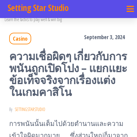
Setting Star Studio
Learn the tactics to play well & win big
September 3, 2024
Casino
ความเชื่อผิดๆ เกี่ยวกับการ
พนันถูกเปิดโปง – แยกแยะ
ข้อเท็จจริงจากเรื่องแต่ง
ในเกมคาสิโน
By
SETTINGSTARSTUDIO
การพนันนั้นเต็มไปด้วยตำนานและความ
เข้าใจผิดมากมาย ซึ่งส่วนใหญ่ก็มาจาก