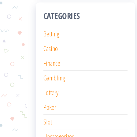
CATEGORIES
Betting
Casino
Finance
Gambling
Lottery
Poker
Slot
Uncategorized