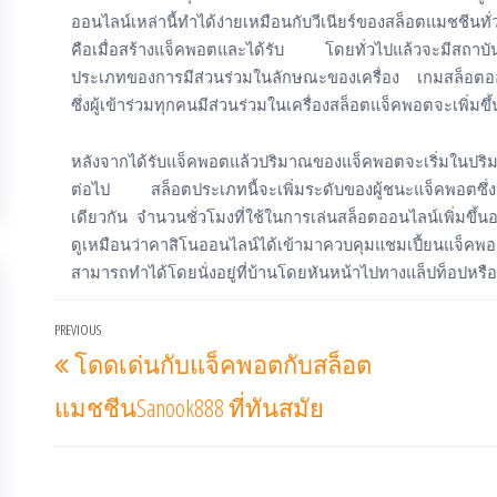
ออนไลน์เหล่านี้ทำได้ง่ายเหมือนกับวีเนียร์ของสล็อตแมชชีนทั
คือเมื่อสร้างแจ็คพอตและได้รับ
โดยทั่วไปแล้วจะมีสถาบั
ประเภทของการมีส่วนร่วมในลักษณะของเครื่อง
เกมสล็อตออ
ซึ่งผู้เข้าร่วมทุกคนมีส่วนร่วมในเครื่องสล็อตแจ็คพอตจะเพิ่มขึ้
หลังจากได้รับแจ็คพอตแล้วปริมาณของแจ็คพอตจะเริ่มใน
ต่อไป
สล็อตประเภทนี้จะเพิ่มระดับของผู้ชนะแจ็คพอตซึ่
เดียวกัน
จำนวนชั่วโมงที่ใช้ในการเล่นสล็อตออนไลน์เพิ่มขึ
ดูเหมือนว่าคาสิโนออนไลน์ได้เข้ามาควบคุมแชมเปี้ยนแจ็คพอ
สามารถทำได้โดยนั่งอยู่ที่บ้านโดยหันหน้าไปทางแล็ปท็อปหรื
Post
PREVIOUS
Previous
โดดเด่นกับแจ็คพอตกับสล็อต
navigation
Post
แมชชีนSanook888 ที่ทันสมัย